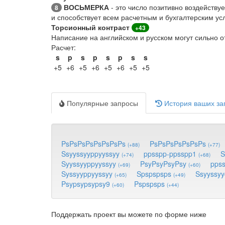
esporte
com Jogos Fáceis e Populares
mrbet
: O Cassino Online Onde Você Ganha Fácil Ganhe
ВОСЬМЕРКА
- это число позитивно воздейств
8
Populares Aposte e Conquiste Grandes Vitórias no
bet nacional
Jogue Agora no
luck
e Ganhe P
и способствует всем расчетным и бухгалтерским усл
Facilidade Jogue no
apostaganha
e Ganhe Prêmios Instantâneos
gbg bet
: Onde Você Sempre 
ganhe
e Conquiste Vitórias Rápidas
aviator aposta
: Apostas Fáceis, Prêmios Incríveis Ganhe n
Торсионный контраст
+43
favorita
Cassino
esportenet
: Grandes Vitórias Esperam por Você Aposte no
flames bet
e Conquis
Написание на английском и русском могут сильно о
obabet
Agora Jogue no
winzada
e Ganhe Prêmios Fantásticos Aposte e Ganhe no Cassino
glo
Conquiste Vitórias Fáceis Ganhe Agora com os Jogos do Cassino
Расчет:
esportivabet
Aposte no
tvbet
e
Rápida Ganhe Rápido no Cassino Online
nacionalbet
Aposte e Vença no
simplesbet
com Jogos
s
p
s
p
s
p
s
s
Vitórias no Cassino
Bet61
Upsports Bet
: Diversão e Grandes Ganhos com Jogos Populares Ga
+5
+6
+5
+6
+5
+6
+5
+5
Conquistam Grandes Vitórias Ganhe Fácil no Cassino Online
blackjack online
com Jogos Popula
Cassino Online para Ganhar Jogue e Vença no Cassino Online
Bahia
com Facilidade
Sport
: Gr
Grandes Vitórias no
Criciúma
Aposte no
Vitória
e Ganhe Com Facilidade nos Jogos Populares
F
Populares Aposte e Ganhe no Cassino Online
Grêmio
Fluminense
: Onde Você Joga e Ganha c
Jogos Populares no Cassino
bingo slots
slots slots
: Cassino Online Rápido e Simples de Ganha
Популярные запросы
История ваших зап
Ganhe Grandes Prêmios com Jogos Fáceis Cassino
arne slot
: Onde Você Pode Ganhar com Fac
777 slot game
com Apostas Simples
slot pg soft
: Aposte Agora e Ganhe Rápido Aposte e Venç
Online
fortune ox demo grátis
demo fortune ox
: Apostas Fáceis e Grandes Oportunidades Jogu
Populares Cassino Online
fortune tiger grátis
: Ganhe Fácil e Rápido Jogue Agora e Ganhe Prê
777
com Jogos Simples e Rápidos!
PsPsPsPsPsPsPsPs
PsPsPsPsPsPsPs
(+88)
(+77)
Ssyyssyyppyyssyy
ppsspp-ppsspp1
S
(+74)
(+68)
Syyssyyppyyssyy
PsyPsyPsyPsy
pps
(+69)
(+60)
Syssyyppyyssyy
Spspspsps
Ssyyssyy
(+65)
(+49)
Psypsypsypsy9
Pspspsps
(+60)
(+44)
Поддержать проект вы можете по форме ниже